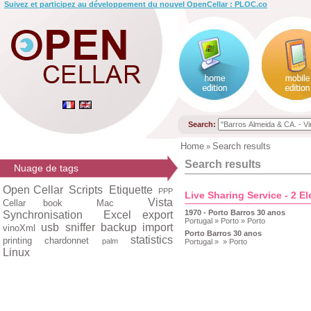
Suivez et participez au développement du nouvel OpenCellar : PLOC.co
Search:
Home
Search results
»
Search results
Nuage de tags
Open Cellar
Scripts
Etiquette
PPP
Live Sharing Service - 2 E
Vista
Cellar book
Mac
1970 - Porto Barros 30 anos
Synchronisation
Excel export
Portugal » Porto » Porto
usb
sniffer
backup
import
vinoXml
Porto Barros 30 anos
statistics
printing
chardonnet
palm
Portugal » » Porto
Linux