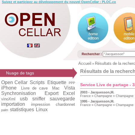
Suivez et participez au développement du nouvel OpenCellar : PLOC.co
Rechercher :
Accueil
Résultats de la recher
»
Résultats de la recherc
Nuage de tags
Open Cellar
Scripts
Etiquette
PPP
Service Live de partage - 
iPhone
Vista
Livre de cave
Mac
2003 - Jacquesson,M.
Synchronisation
Export Excel
France » Champagne » Champagne
usb
sniffer
sauvegarde
vinoXml
1995 - Jacquesson,M.
importation
impression
chardonnet
France » Champagne » Champagne
statistiques
Linux
palm