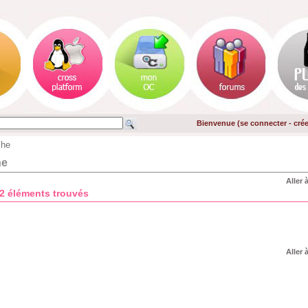
Bienvenue (
se connecter
-
cré
che
he
Aller 
32 éléments trouvés
Aller 