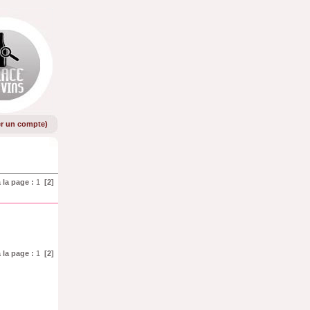
er un compte
)
à la page :
1
[2]
à la page :
1
[2]