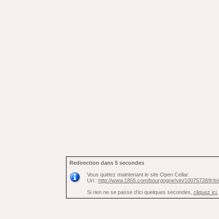
Redirection dans 5 secondes
Vous quittez maintenant le site Open Cellar.
Url :
http://www.1855.com/bourgogne/vin/10075728/fr
Si rien ne se passe d'ici quelques secondes,
cliquez ici.