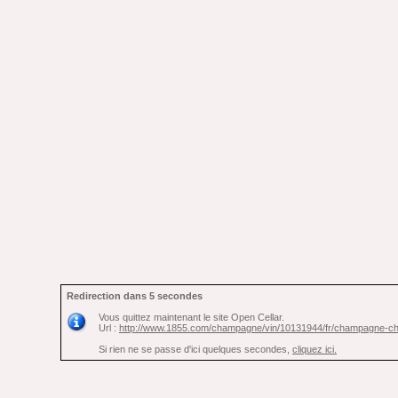
Redirection dans 5 secondes
Vous quittez maintenant le site Open Cellar.
Url :
http://www.1855.com/champagne/vin/10131944/fr/champagne
Si rien ne se passe d'ici quelques secondes,
cliquez ici.