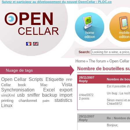
Suivez et participez au développement du nouvel OpenCellar : PLOC.co
Search:
Home
The forum
Open Cellar
»
»
Nombre de bouteilles s
Nuage de tags
28/11/2007
Open Cellar
Scripts
Etiquette
Nombre de bout
PPP
Reply
Vista
Cellar book
Mac
Est il possible 
Synchronisation
Excel export
Un bug : La rech
usb
sniffer
backup
import
vinoXml
chloe5972
2 posts
statistics
printing
chardonnet
Sinon merci et e
palm
Chloe5972
Linux
29/11/2007
Re : Nombre de
Reply
Bonjour,