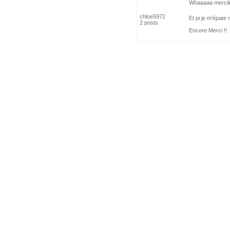
Whaaaaa merciiiiiii
chloe5972
Et pi je m'épate
2 posts
Encore Merci !!