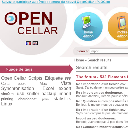
Suivez et participez au développement du nouvel OpenCellar : PLOC.co
Search:
Home
Search results
»
Search results
Nuage de tags
The forum - 532 Elements
Open Cellar
Scripts
Etiquette
PPP
Vista
Cellar book
Mac
Re : importation d'un fichier .csv
Salut, J'ai également un peu galéré av
Synchronisation
Excel export
Re : Import un peu douloureux
usb
sniffer
backup
import
vinoXml
Bonsoir Matthieu, Désolé pour le délai 
statistics
printing
chardonnet
palm
Re : Question sur les possibilités
Linux
Bonjour, je me permets de squatter ce 
Re : importation d'un fichier .csv
Si j'ai bien compris le post de maman
Import un peu douloureux
Bonsoir, J'avance pas à pas dans l'im
Re : Comment importer depuis Ca