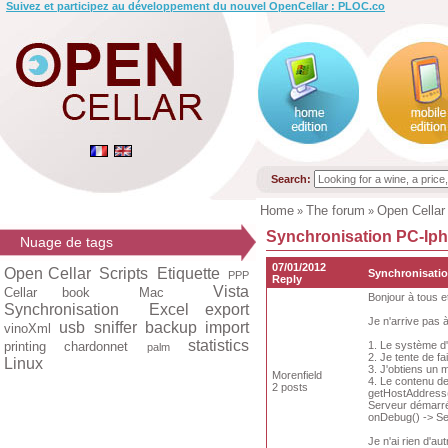
Suivez et participez au développement du nouvel OpenCellar : PLOC.co
Search:
Home
The forum
Open Cellar
»
»
Synchronisation PC-Ip
Nuage de tags
07/01/2012
Open Cellar
Scripts
Etiquette
Synchronisati
PPP
Reply
Vista
Cellar book
Mac
Bonjour à tous e
Synchronisation
Excel export
Je n'arrive pas 
usb
sniffer
backup
import
vinoXml
statistics
printing
chardonnet
1. Le système d
palm
2. Je tente de f
Linux
3. J'obtiens un 
Morenfield
4. Le contenu de
2 posts
getHostAddress(
Serveur démarré 
onDebug() -> Se
Je n'ai rien d'au