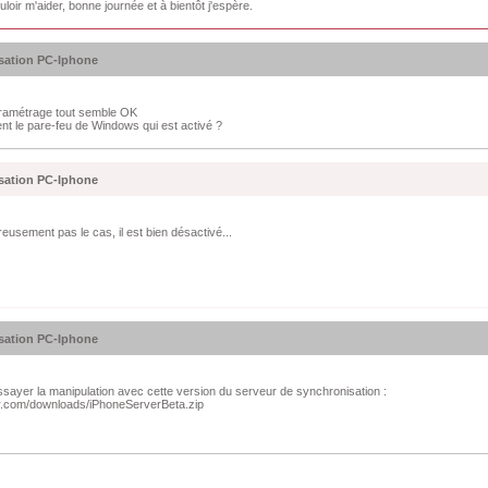
loir m'aider, bonne journée et à bientôt j'espère.
sation PC-Iphone
ramétrage tout semble OK
nt le pare-feu de Windows qui est activé ?
sation PC-Iphone
eusement pas le cas, il est bien désactivé...
sation PC-Iphone
sayer la manipulation avec cette version du serveur de synchronisation :
lar.com/downloads/iPhoneServerBeta.zip