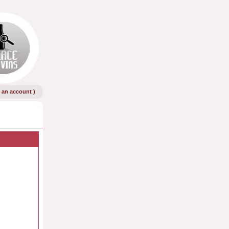
e an account
)