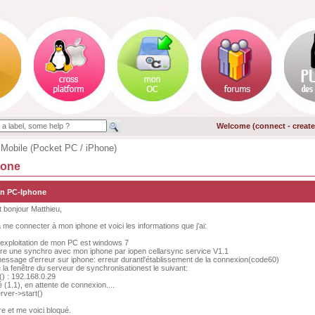
Welcome (
connect
-
creat
 Mobile (Pocket PC / iPhone)
hone
on PC-Iphone
t bonjour Matthieu,
à me connecter à mon iphone et voici les informations que j'ai:
'exploitation de mon PC est windows 7
aire une synchro avec mon iphone par iopen cellarsync service V1.1
message d'erreur sur iphone: erreur durantl'établissement de la connexion(code60)
 la fenêtre du serveur de synchronisationest le suivant:
) : 192.168.0.29
(1.1), en attente de connexion....
rver->start()
tre et me voici bloqué.