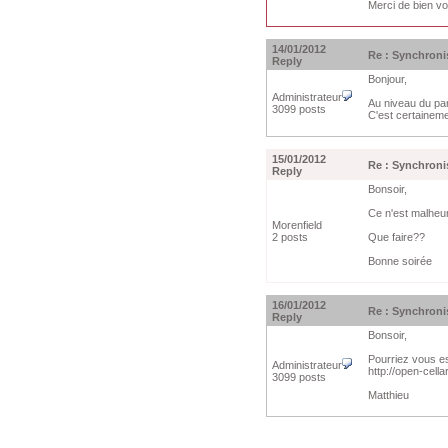
Merci de bien vou
14/01/2012
Re : Synchroni
Reply
Bonjour,
Administrateur
Au niveau du pa
3099 posts
C'est certaineme
15/01/2012
Re : Synchroni
Reply
Bonsoir,
Ce n'est malheur
Morenfield
2 posts
Que faire??
Bonne soirée
16/01/2012
Re : Synchroni
Reply
Bonsoir,
Pourriez vous es
Administrateur
http://open-cel
3099 posts
Matthieu