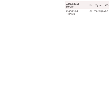
16/12/2011
Re : Syncro iP
Reply
mgodfroid
ok. merci j'avais 
4 posts