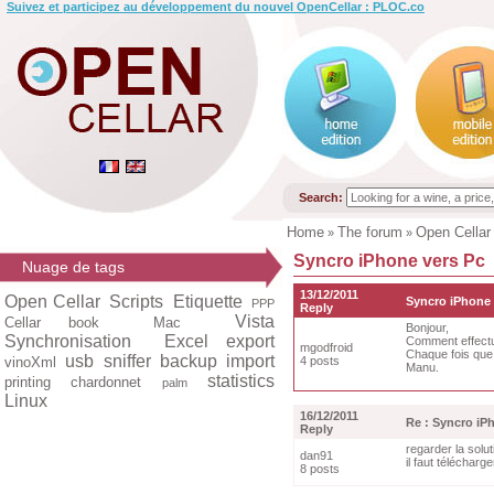
Suivez et participez au développement du nouvel OpenCellar : PLOC.co
Search:
Home
The forum
Open Cellar
»
»
Syncro iPhone vers Pc
Nuage de tags
13/12/2011
Open Cellar
Scripts
Etiquette
Syncro iPhone 
PPP
Reply
Vista
Cellar book
Mac
Bonjour,
Synchronisation
Excel export
Comment effect
mgodfroid
Chaque fois que j
usb
sniffer
backup
import
vinoXml
4 posts
Manu.
statistics
printing
chardonnet
palm
Linux
16/12/2011
Re : Syncro iP
Reply
regarder la solut
dan91
il faut télécharg
8 posts