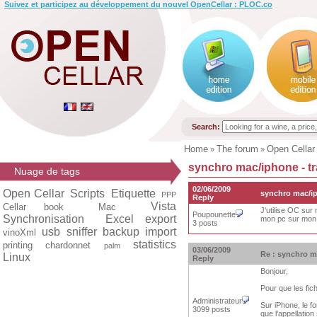
Suivez et participez au développement du nouvel OpenCellar : PLOC.co
Search:
Home
The forum
Open Cellar
»
»
synchro mac/iphone - tr
Nuage de tags
02/06/2009
Open Cellar
Scripts
Etiquette
synchro mac/ip
PPP
Reply
Vista
Cellar book
Mac
J'utilise OC sur 
Poupounette
Synchronisation
Excel export
mon pc sur mon m
3 posts
usb
sniffer
backup
import
vinoXml
statistics
printing
chardonnet
palm
03/06/2009
Re : synchro m
Linux
Reply
Bonjour,
Pour que les fi
Administrateur
Sur iPhone, le fo
3099 posts
que l'appellation 