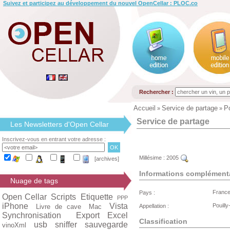
Suivez et participez au développement du nouvel OpenCellar : PLOC.co
Rechercher :
Accueil
Service de partage
P
»
»
Service de partage
Les Newsletters d'Open Cellar
Inscrivez-vous en entrant votre adresse :
Millésime :
2005
[archives]
Informations complément
Nuage de tags
Franc
Pays :
Open Cellar
Scripts
Etiquette
PPP
iPhone
Vista
Pouilly
Livre de cave
Mac
Appellation :
Synchronisation
Export Excel
Classification
usb
sniffer
sauvegarde
vinoXml