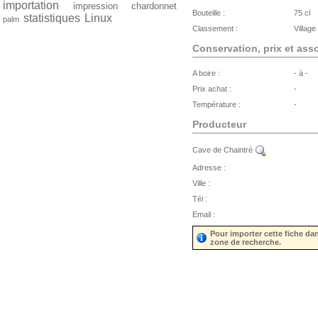
importation
impression
chardonnet
Bouteille :
75 cl
statistiques
Linux
palm
Classement :
Village
Conservation, prix et ass
A boire :
- à -
Prix achat :
-
Température :
-
Producteur
Cave de Chaintré
Adresse :
Ville :
Tél :
Email :
Pour importer cette fiche da
zone de recherche.