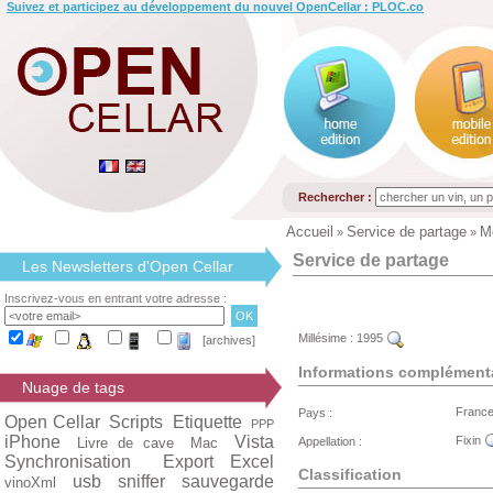
Suivez et participez au développement du nouvel OpenCellar : PLOC.co
Rechercher :
Accueil
Service de partage
M
»
»
Service de partage
Les Newsletters d'Open Cellar
Inscrivez-vous en entrant votre adresse :
Millésime :
1995
[archives]
Informations complément
Nuage de tags
Franc
Pays :
Open Cellar
Scripts
Etiquette
PPP
iPhone
Vista
Fixin
Livre de cave
Mac
Appellation :
Synchronisation
Export Excel
Classification
usb
sniffer
sauvegarde
vinoXml