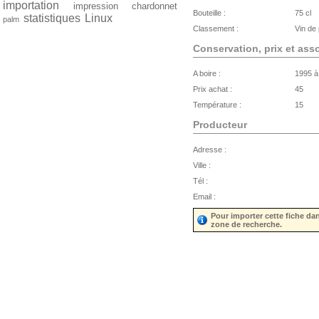
importation
impression
chardonnet
Bouteille :
75 cl
statistiques
Linux
palm
Classement :
Vin de
Conservation, prix et ass
A boire :
1995 à
Prix achat :
45
Température :
15
Producteur
Adresse :
Ville :
Tél :
Email :
Pour importer cette fiche da
zone de recherche.