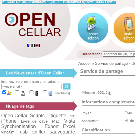
Suivez et participez au développement du nouvel OpenCellar : PLOC.co
Rechercher :
Accueil
Service de partage
D
»
»
Service de partage
Les Newsletters d'Open Cellar
Inscrivez-vous en entrant votre adresse :
Millésime :
2001
[archives]
Informations complément
Nuage de tags
Franc
Pays :
Open Cellar
Scripts
Etiquette
PPP
iPhone
Vista
Vin de
Livre de cave
Mac
Appellation :
Synchronisation
Export Excel
Classification
usb
sniffer
sauvegarde
vinoXml