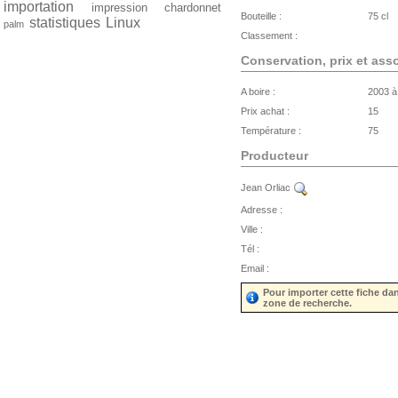
importation
impression
chardonnet
Bouteille :
75 cl
statistiques
Linux
palm
Classement :
Conservation, prix et ass
A boire :
2003 à
Prix achat :
15
Température :
75
Producteur
Jean Orliac
Adresse :
Ville :
Tél :
Email :
Pour importer cette fiche da
zone de recherche.