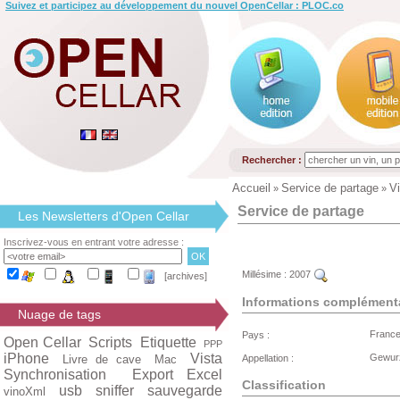
Suivez et participez au développement du nouvel OpenCellar : PLOC.co
Rechercher :
Accueil
Service de partage
Vi
»
»
Service de partage
Les Newsletters d'Open Cellar
Inscrivez-vous en entrant votre adresse :
Millésime :
2007
[archives]
Informations complément
Nuage de tags
Franc
Pays :
Open Cellar
Scripts
Etiquette
PPP
iPhone
Vista
Gewur
Livre de cave
Mac
Appellation :
Synchronisation
Export Excel
Classification
usb
sniffer
sauvegarde
vinoXml