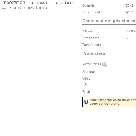
importation
impression
chardonnet
Bouteille :
75 cl
statistiques
Linux
palm
Classement :
AOC
Conservation, prix et ass
A boire :
2009 à
Prix achat :
5
Température :
-
Producteur
Victor Preiss
Adresse :
Ville :
Tél :
Email :
Pour importer cette fiche da
zone de recherche.