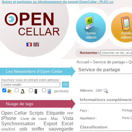
Suivez et participez au développement du nouvel OpenCellar : PLOC.co
Rechercher :
Accueil
Service de partage
Q
»
»
Service de partage
Les Newsletters d'Open Cellar
Inscrivez-vous en entrant votre adresse :
Millésime :
1987
[archives]
Informations complément
Nuage de tags
Portug
Pays :
Open Cellar
Scripts
Etiquette
PPP
iPhone
Vista
Porto
Livre de cave
Mac
Appellation :
Synchronisation
Export Excel
Classification
usb
sniffer
sauvegarde
vinoXml