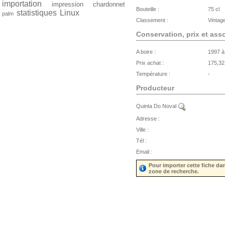
importation
impression
chardonnet
Bouteille :
75 cl
statistiques
Linux
palm
Classement :
Vintag
Conservation, prix et ass
A boire :
1997 à
Prix achat :
175,32
Température :
-
Producteur
Quinta Do Noval
Adresse :
Ville :
Tél :
Email :
Pour importer cette fiche da
zone de recherche.