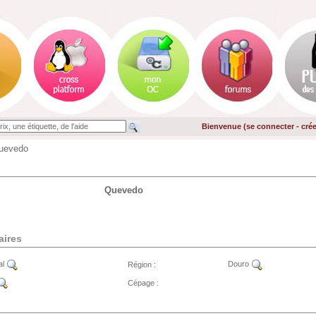
Bienvenue (
se connecter
-
cré
uevedo
Quevedo
aires
al
Douro
Région :
Cépage :