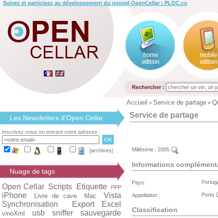
Suivez et participez au développement du nouvel OpenCellar : PLOC.co
Rechercher :
Accueil
Service de partage
Q
»
»
Service de partage
Les Newsletters d'Open Cellar
Inscrivez-vous en entrant votre adresse :
Millésime :
2005
[archives]
Informations complément
Nuage de tags
Portug
Pays :
Open Cellar
Scripts
Etiquette
PPP
iPhone
Vista
Porto
Livre de cave
Mac
Appellation :
Synchronisation
Export Excel
Classification
usb
sniffer
sauvegarde
vinoXml