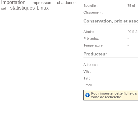
importation
impression
chardonnet
Bouteille :
75 cl
statistiques
Linux
palm
Classement :
Conservation, prix et ass
A boire :
2011 à
Prix achat :
-
Température :
-
Producteur
Adresse :
Ville :
Tél :
Email :
Pour importer cette fiche da
zone de recherche.