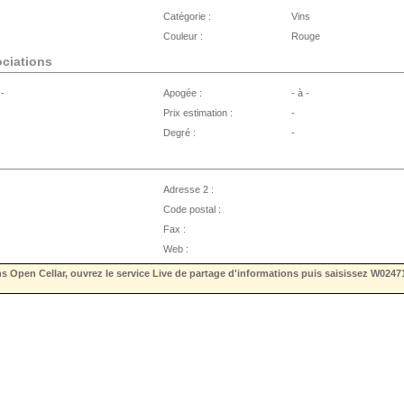
Catégorie :
Vins
Couleur :
Rouge
ociations
 -
Apogée :
- à -
Prix estimation :
-
Degré :
-
Adresse 2 :
Code postal :
Fax :
Web :
ns Open Cellar, ouvrez le service Live de partage d'informations puis saisissez
W0247