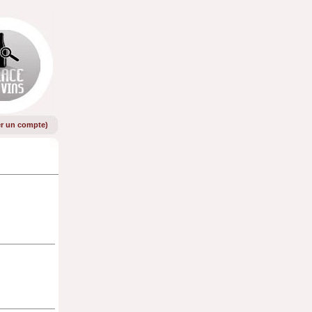
er un compte
)