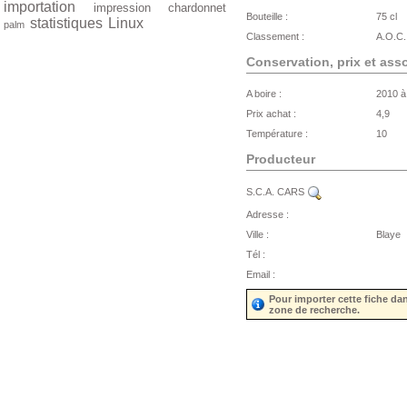
importation
impression
chardonnet
Bouteille :
75 cl
statistiques
Linux
palm
Classement :
A.O.C.
Conservation, prix et ass
A boire :
2010 à
Prix achat :
4,9
Température :
10
Producteur
S.C.A. CARS
Adresse :
Ville :
Blaye
Tél :
Email :
Pour importer cette fiche da
zone de recherche.