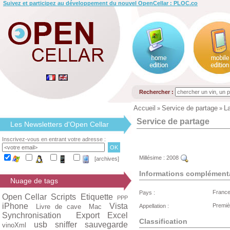
Suivez et participez au développement du nouvel OpenCellar : PLOC.co
Rechercher :
Accueil
Service de partage
La
»
»
Service de partage
Les Newsletters d'Open Cellar
Inscrivez-vous en entrant votre adresse :
Millésime :
2008
[archives]
Informations complément
Nuage de tags
Franc
Pays :
Open Cellar
Scripts
Etiquette
PPP
iPhone
Vista
Premiè
Livre de cave
Mac
Appellation :
Synchronisation
Export Excel
Classification
usb
sniffer
sauvegarde
vinoXml