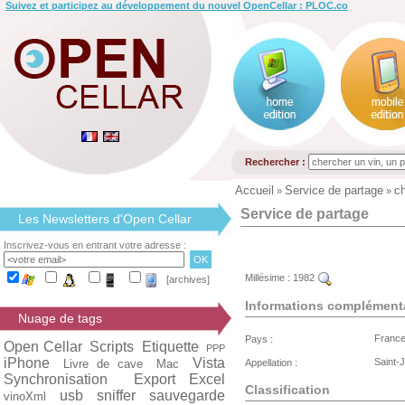
Suivez et participez au développement du nouvel OpenCellar : PLOC.co
Rechercher :
Accueil
Service de partage
ch
»
»
Service de partage
Les Newsletters d'Open Cellar
Inscrivez-vous en entrant votre adresse :
Millésime :
1982
[archives]
Informations complément
Nuage de tags
Franc
Pays :
Open Cellar
Scripts
Etiquette
PPP
iPhone
Vista
Saint-
Livre de cave
Mac
Appellation :
Synchronisation
Export Excel
Classification
usb
sniffer
sauvegarde
vinoXml