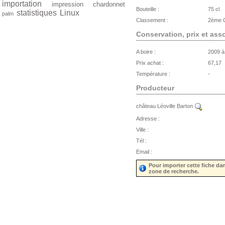
importation
impression
chardonnet
Bouteille :
75 cl
statistiques
Linux
palm
Classement :
2ème C
Conservation, prix et ass
A boire :
2009 à
Prix achat :
67,17
Température :
-
Producteur
château Léoville Barton
Adresse :
Ville :
Tél :
Email :
Pour importer cette fiche da
zone de recherche.