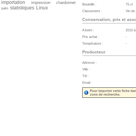
importation
impression
chardonnet
Bouteille :
75 cl
statistiques
Linux
palm
Classement :
Vin de
Conservation, prix et ass
A boire :
2010 à
Prix achat :
-
Température :
-
Producteur
Adresse :
Ville :
Tél :
Email :
Pour importer cette fiche da
zone de recherche.