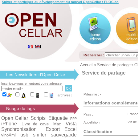
Suivez et participez au développement du nouvel OpenCellar : PLOC.co
Rechercher :
Accueil
Service de partage
Gl
»
»
Service de partage
Les Newsletters d'Open Cellar
Inscrivez-vous en entrant votre adresse :
Millésime : -
[archives]
Informations complément
Nuage de tags
Franc
Pays :
Open Cellar
Scripts
Etiquette
PPP
Vin de
Appellation :
iPhone
Vista
Livre de cave
Mac
Synchronisation
Export Excel
Classification
usb
sniffer
sauvegarde
vinoXml