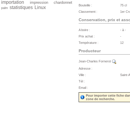
importation
impression
chardonnet
Bouteille :
75 cl
statistiques
Linux
palm
Classement :
1er Cr
Conservation, prix et ass
A boire :
- à -
Prix achat :
-
Température :
12
Producteur
Jean-Charles Fornerot
Adresse :
Ville :
Saint-
Tél :
Email :
Pour importer cette fiche da
zone de recherche.