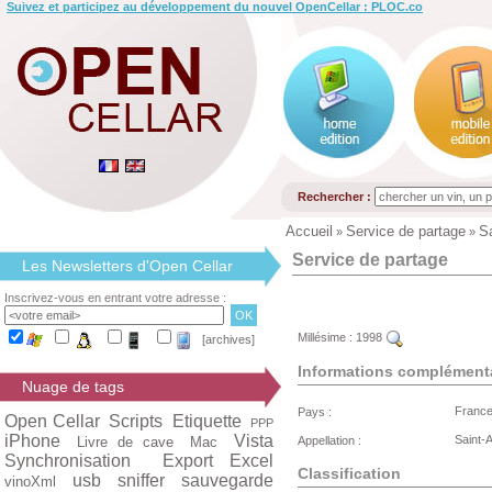
Suivez et participez au développement du nouvel OpenCellar : PLOC.co
Rechercher :
Accueil
Service de partage
S
»
»
Service de partage
Les Newsletters d'Open Cellar
Inscrivez-vous en entrant votre adresse :
Millésime :
1998
[archives]
Informations complément
Nuage de tags
Franc
Pays :
Open Cellar
Scripts
Etiquette
PPP
iPhone
Vista
Saint-
Livre de cave
Mac
Appellation :
Synchronisation
Export Excel
Classification
usb
sniffer
sauvegarde
vinoXml