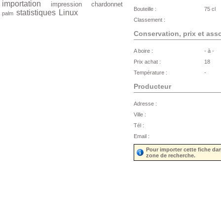
importation
impression
chardonnet
Bouteille :
75 cl
statistiques
Linux
palm
Classement :
Conservation, prix et ass
A boire :
- à -
Prix achat :
18
Température :
-
Producteur
Adresse :
Ville :
Tél :
Email :
Pour importer cette fiche da
zone de recherche.