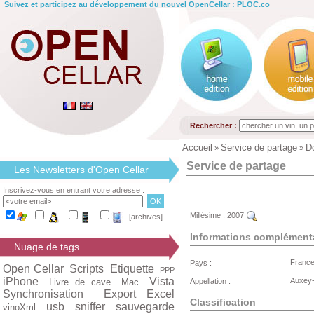
Suivez et participez au développement du nouvel OpenCellar : PLOC.co
Rechercher :
Accueil
Service de partage
D
»
»
Service de partage
Les Newsletters d'Open Cellar
Inscrivez-vous en entrant votre adresse :
Millésime :
2007
[archives]
Informations complément
Nuage de tags
Franc
Pays :
Open Cellar
Scripts
Etiquette
PPP
iPhone
Vista
Auxey
Livre de cave
Mac
Appellation :
Synchronisation
Export Excel
Classification
usb
sniffer
sauvegarde
vinoXml