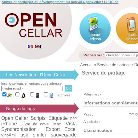
Suivez et participez au développement du nouvel OpenCellar : PLOC.co
Rechercher :
Accueil
Service de partage
D
»
»
Service de partage
Les Newsletters d'Open Cellar
Inscrivez-vous en entrant votre adresse :
Millésime : -
[archives]
Informations complément
Nuage de tags
Portug
Pays :
Open Cellar
Scripts
Etiquette
PPP
Appellation :
iPhone
Vista
Livre de cave
Mac
Synchronisation
Export Excel
Classification
usb
sniffer
sauvegarde
vinoXml