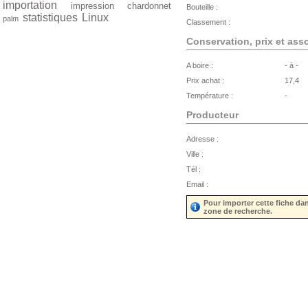
importation
impression
chardonnet
Bouteille :
statistiques
Linux
palm
Classement :
Conservation, prix et ass
A boire :
- à -
Prix achat :
17,4
Température :
-
Producteur
Adresse :
Ville :
Tél :
Email :
Pour importer cette fiche da
zone de recherche.