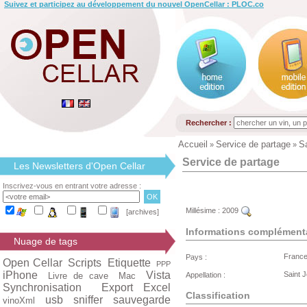
Suivez et participez au développement du nouvel OpenCellar : PLOC.co
Rechercher :
Accueil
Service de partage
S
»
»
Service de partage
Les Newsletters d'Open Cellar
Inscrivez-vous en entrant votre adresse :
Millésime :
2009
[archives]
Informations complément
Nuage de tags
Franc
Pays :
Open Cellar
Scripts
Etiquette
PPP
iPhone
Vista
Saint 
Livre de cave
Mac
Appellation :
Synchronisation
Export Excel
Classification
usb
sniffer
sauvegarde
vinoXml