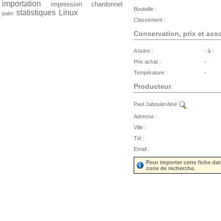
importation
impression
chardonnet
Bouteille :
statistiques
Linux
palm
Classement :
Conservation, prix et ass
A boire :
- à -
Prix achat :
-
Température :
-
Producteur
Paul Jaboulet Ainé
Adresse :
Ville :
Tél :
Email :
Pour importer cette fiche da
zone de recherche.