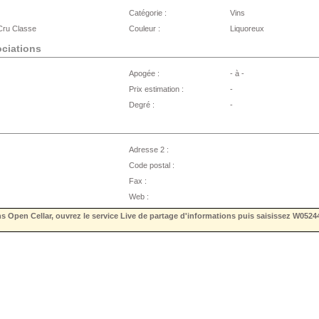
Catégorie :
Vins
ru Classe
Couleur :
Liquoreux
ociations
Apogée :
- à -
Prix estimation :
-
Degré :
-
Adresse 2 :
Code postal :
Fax :
Web :
ns Open Cellar, ouvrez le service Live de partage d'informations puis saisissez
W0524