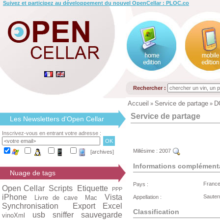
Suivez et participez au développement du nouvel OpenCellar : PLOC.co
Rechercher :
Accueil
Service de partage
D
»
»
Service de partage
Les Newsletters d'Open Cellar
Inscrivez-vous en entrant votre adresse :
Millésime :
2007
[archives]
Informations complément
Nuage de tags
Franc
Pays :
Open Cellar
Scripts
Etiquette
PPP
iPhone
Vista
Saute
Livre de cave
Mac
Appellation :
Synchronisation
Export Excel
Classification
usb
sniffer
sauvegarde
vinoXml