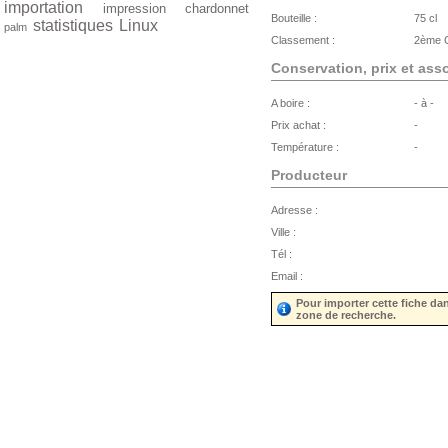
importation
impression
chardonnet
Bouteille :
75 cl
statistiques
Linux
palm
Classement :
2ème C
Conservation, prix et ass
A boire :
- à -
Prix achat :
-
Température :
-
Producteur
Adresse :
Ville :
Tél :
Email :
Pour importer cette fiche da
zone de recherche.