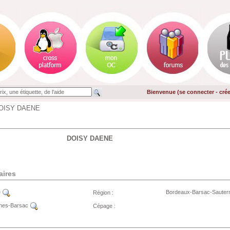
Bienvenue (
se connecter
-
cré
OISY DAENE
DOISY DAENE
aires
e
Bordeaux-Barsac-Saute
Région :
rnes-Barsac
Cépage :