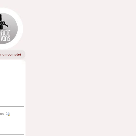
er un compte
)
rnes