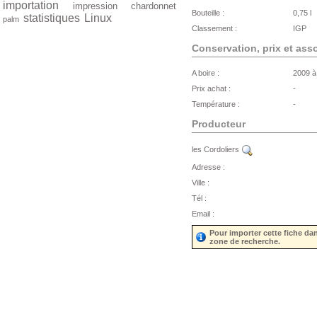
importation
impression
chardonnet
Bouteille :
0,75 l
statistiques
Linux
palm
Classement :
IGP
Conservation, prix et ass
A boire :
2009 à
Prix achat :
-
Température :
-
Producteur
les Cordoliers
Adresse :
Ville :
Tél :
Email :
Pour importer cette fiche da
zone de recherche.