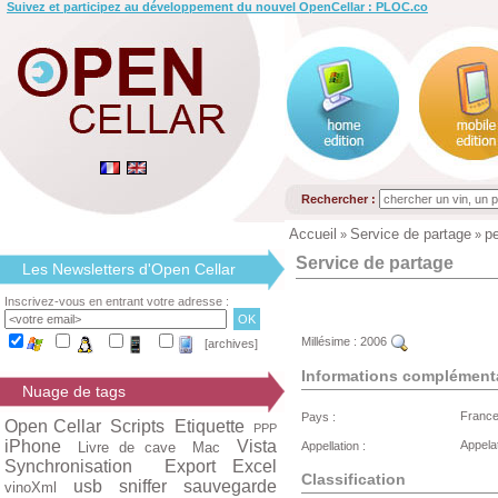
Suivez et participez au développement du nouvel OpenCellar : PLOC.co
Rechercher :
Accueil
Service de partage
p
»
»
Service de partage
Les Newsletters d'Open Cellar
Inscrivez-vous en entrant votre adresse :
Millésime :
2006
[archives]
Informations complément
Nuage de tags
Franc
Pays :
Open Cellar
Scripts
Etiquette
PPP
iPhone
Vista
Appela
Livre de cave
Mac
Appellation :
Synchronisation
Export Excel
Classification
usb
sniffer
sauvegarde
vinoXml