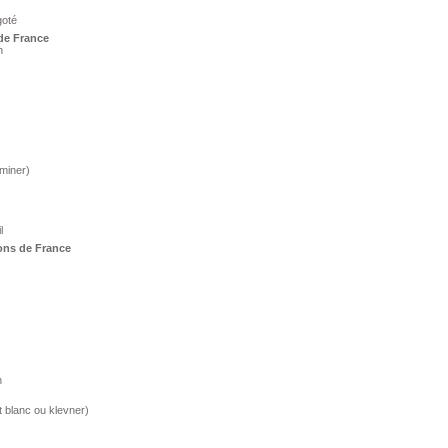
goté
de France
n
miner)
l
ons de France
n
t blanc ou klevner)