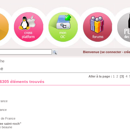
Bienvenue (
se connecter
-
cré
che
he
Aller à la page :
1
2
[3]
4
46305 éléments trouvés
France
rance
n de France
ee saint-roch"
de beaune