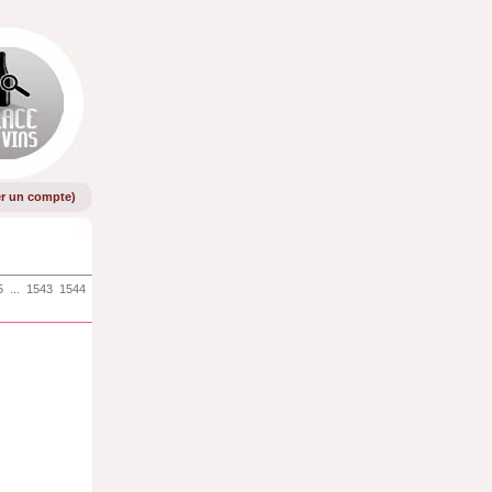
er un compte
)
5
...
1543
1544