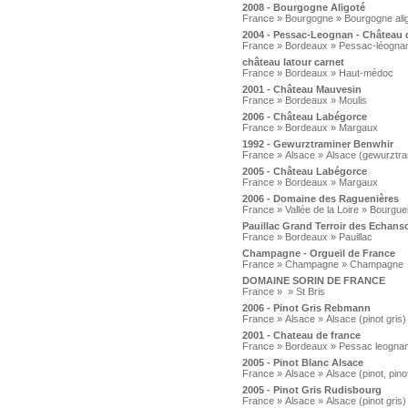
2008 - Bourgogne Aligoté
France » Bourgogne » Bourgogne ali
2004 - Pessac-Leognan - Château 
France » Bordeaux » Pessac-léogna
château latour carnet
France » Bordeaux » Haut-médoc
2001 - Château Mauvesin
France » Bordeaux » Moulis
2006 - Château Labégorce
France » Bordeaux » Margaux
1992 - Gewurztraminer Benwhir
France » Alsace » Alsace (gewurztra
2005 - Château Labégorce
France » Bordeaux » Margaux
2006 - Domaine des Raguenières
France » Vallée de la Loire » Bourguei
Pauillac Grand Terroir des Echans
France » Bordeaux » Pauillac
Champagne - Orgueil de France
France » Champagne » Champagne
DOMAINE SORIN DE FRANCE
France » » St Bris
2006 - Pinot Gris Rebmann
France » Alsace » Alsace (pinot gris)
2001 - Chateau de france
France » Bordeaux » Pessac leogna
2005 - Pinot Blanc Alsace
France » Alsace » Alsace (pinot, pino
2005 - Pinot Gris Rudisbourg
France » Alsace » Alsace (pinot gris)