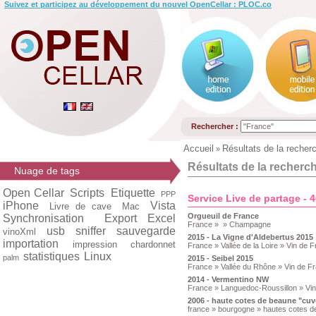
Suivez et participez au développement du nouvel OpenCellar : PLOC.co
Rechercher :
Accueil
Résultats de la recher
»
Résultats de la recherc
Nuage de tags
Open Cellar
Scripts
Etiquette
PPP
Service Live de partage - 
iPhone
Vista
Livre de cave
Mac
Orgueuil de France
Synchronisation
Export Excel
France » » Champagne
usb
sniffer
sauvegarde
vinoXml
2015 - La Vigne d'Aldebertus 2015
importation
impression
chardonnet
France » Vallée de la Loire » Vin de 
statistiques
Linux
palm
2015 - Seibel 2015
France » Vallée du Rhône » Vin de F
2014 - Vermentino NW
France » Languedoc-Roussillon » Vi
2006 - haute cotes de beaune "cuv
france » bourgogne » hautes cotes 