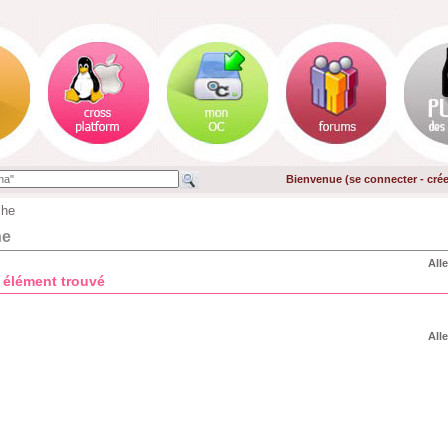
Bienvenue (
se connecter
-
cré
che
he
Alle
1 élément trouvé
Alle