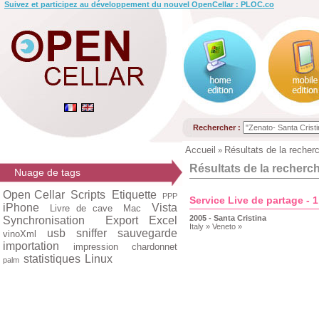
Suivez et participez au développement du nouvel OpenCellar : PLOC.co
Rechercher :
Accueil
Résultats de la recher
»
Résultats de la recherc
Nuage de tags
Open Cellar
Scripts
Etiquette
PPP
Service Live de partage - 
iPhone
Vista
Livre de cave
Mac
2005 - Santa Cristina
Synchronisation
Export Excel
Italy » Veneto »
usb
sniffer
sauvegarde
vinoXml
importation
impression
chardonnet
statistiques
Linux
palm