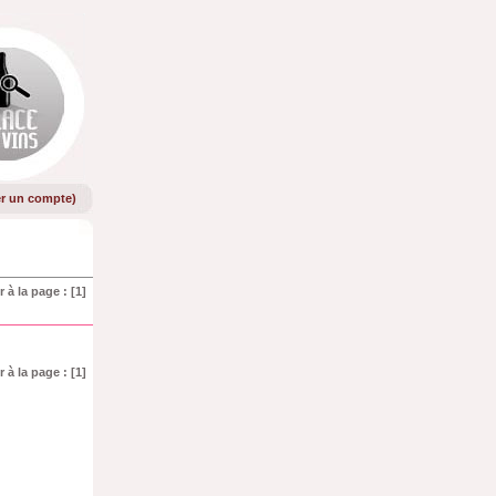
er un compte
)
r à la page :
[1]
r à la page :
[1]