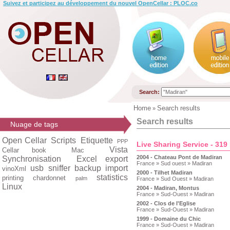
Suivez et participez au développement du nouvel OpenCellar : PLOC.co
Search:
Home
Search results
»
Search results
Nuage de tags
Open Cellar
Scripts
Etiquette
PPP
Live Sharing Service - 31
Vista
Cellar book
Mac
2004 - Chateau Pont de Madiran
Synchronisation
Excel export
France » Sud ouest » Madiran
usb
sniffer
backup
import
vinoXml
2000 - Tilhet Madiran
statistics
printing
chardonnet
palm
France » Sud Ouest » Madiran
Linux
2004 - Madiran, Montus
France » Sud-Ouest » Madiran
2002 - Clos de l'Eglise
France » Sud-Ouest » Madiran
1999 - Domaine du Chic
France » Sud-Ouest » Madiran